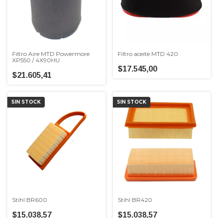
Filtro Aire MTD Powermore
Filtro aceite MTD 420
XP550 / 4X90HU
$17.545,00
$21.605,41
SIN STOCK
SIN STOCK
Stihl BR600
Stihl BR420
$15.038,57
$15.038,57