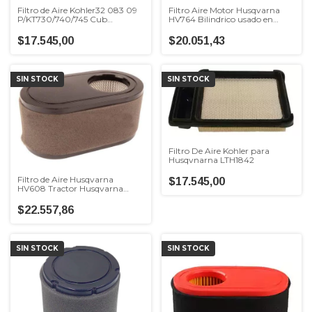
Filtro de Aire Kohler32 083 09
Filtro Aire Motor Husqvarna
P/KT730/740/745 Cub
HV764 Bilindrico usado en
CadetLX50 HusqvarnaRZT54
tractor Husqvarna TS148
$17.545,00
$20.051,43
SIN STOCK
SIN STOCK
Filtro De Aire Kohler para
Husqvnarna LTH1842
Filtro de Aire Husqvarna
$17.545,00
HV608 Tractor Husqvarna
TS142
$22.557,86
SIN STOCK
SIN STOCK