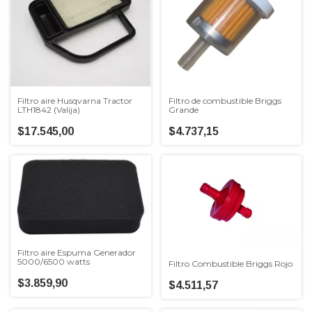
Filtro aire Husqvarna Tractor
Filtro de combustible Briggs
LTH1842 (Valija)
Grande
$17.545,00
$4.737,15
Filtro aire Espuma Generador
5000/6500 watts
Filtro Combustible Briggs Rojo
$3.859,90
$4.511,57