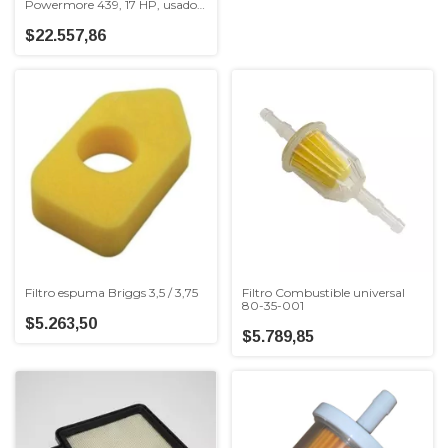
Powermore 439, 17 HP, usado
en MTD/TroyBilt/Luqstoff 42"
corte
$22.557,86
Filtro espuma Briggs 3,5 / 3,75
Filtro Combustible universal
80-35-001
$5.263,50
$5.789,85