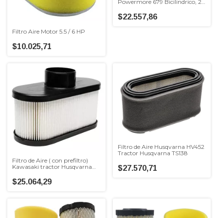
Powermore 679 Bicilindrico, 22
HP, usado en
MTD/TroyBilt/Luqstoff 46"
$22.557,86
Corte
Filtro Aire Motor 5.5 / 6 HP
$10.025,71
Filtro de Aire Husqvarna HV452
Tractor Husqvarna TS138
Filtro de Aire ( con prefiltro)
Kawasaki tractor Husqvarna
$27.570,71
M254F/MZ54/TS248XD
$25.064,29