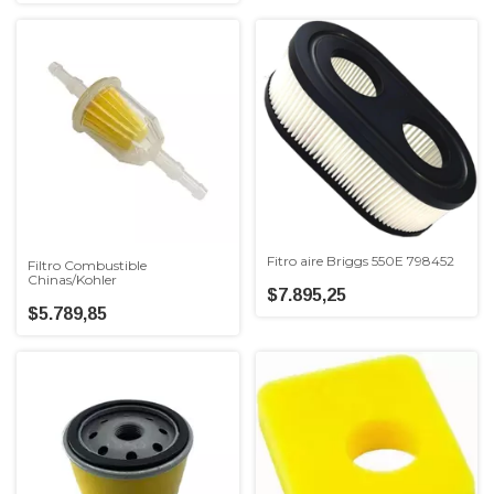
Fitro aire Briggs 550E 798452
Filtro Combustible
Chinas/Kohler
$7.895,25
$5.789,85