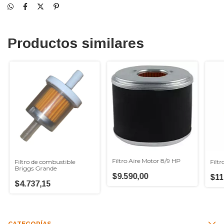
Productos similares
Filtro Aire Motor 8/9 HP
Filtro de combustible
Filtr
Briggs Grande
$9.590,00
$11
$4.737,15
CATEGORÍAS