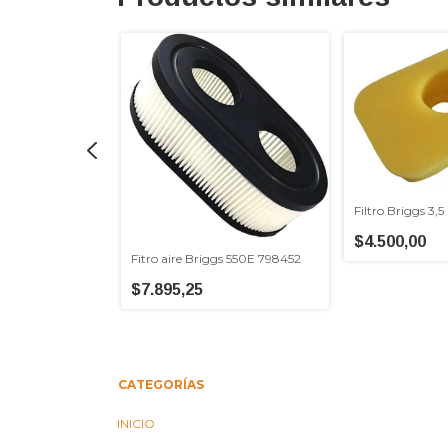
s
75EX 491588
Filtro Briggs 3,5
$4.500,00
Fitro aire Briggs 550E 798452
$7.895,25
CATEGORÍAS
INICIO