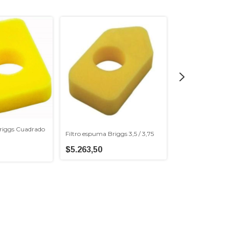
Filtro Kohler Lar
$8.070,70
riggs Cuadrado
Filtro espuma Briggs 3,5 / 3,75
$5.263,50