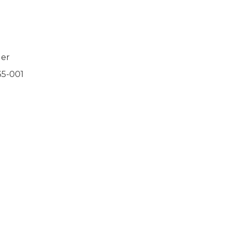
ler
35-001