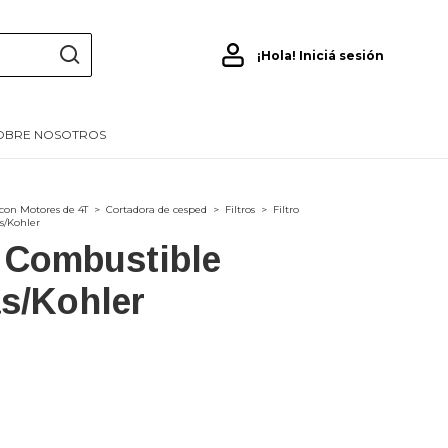
¡Hola!
Iniciá sesión
OBRE NOSOTROS
con Motores de 4T
>
Cortadora de cesped
>
Filtros
>
Filtro
s/Kohler
o Combustible
s/Kohler