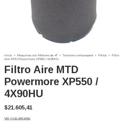
Inicio
>
Maquinas con Motores de 4T
>
Tractores cortacesped
>
Filtros
>
Filtro
Aire MTD Powermore XP550 / 4X90HU
Filtro Aire MTD
Powermore XP550 /
4X90HU
$21.605,41
Ver más detalles