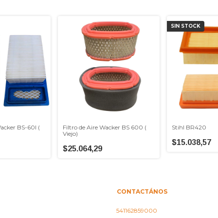
SIN STOCK
Wacker BS-60I (
Filtro de Aire Wacker BS 600 (
Stihl BR420
Viejo)
$15.038,57
$25.064,29
CONTACTÁNOS
541162859000