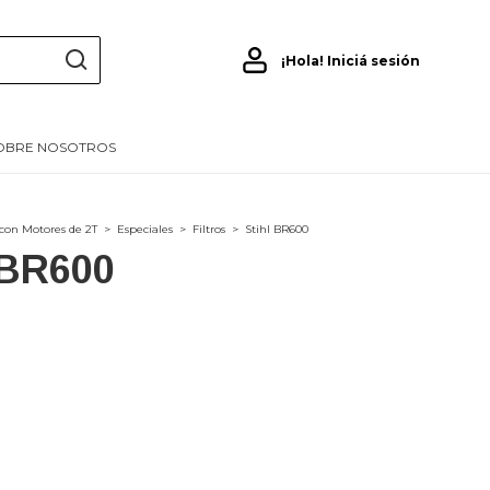
¡Hola!
Iniciá sesión
OBRE NOSOTROS
con Motores de 2T
>
Especiales
>
Filtros
>
Stihl BR600
 BR600
7