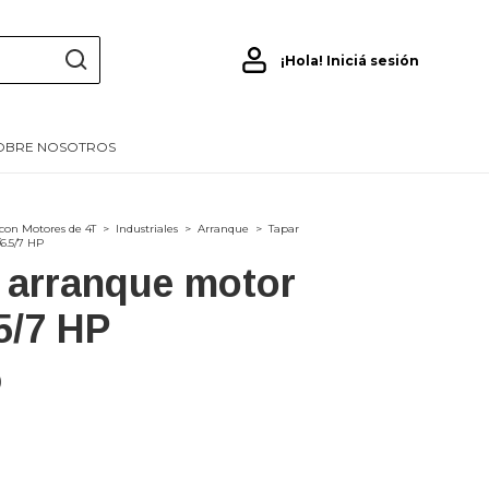
¡Hola!
Iniciá sesión
OBRE NOSOTROS
con Motores de 4T
>
Industriales
>
Arranque
>
Tapar
6.5/7 HP
 arranque motor
.5/7 HP
0