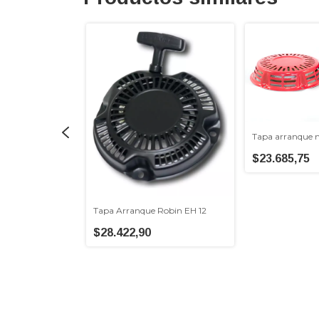
Tapa arranque 
$23.685,75
que generador
ts
Tapa Arranque Robin EH 12
$28.422,90