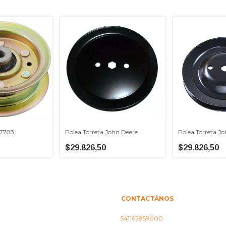
27783
Polea Torreta John Deere
Polea Torreta J
$29.826,50
$29.826,50
CONTACTÁNOS
541162859000