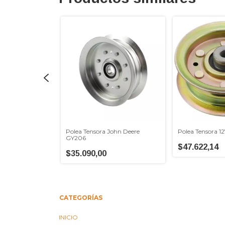
ransmision 532
Polea Tensora John Deere
Polea Tensora 1
GY206
$47.622,14
$35.090,00
CATEGORÍAS
INICIO