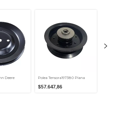
Polea Tensora 1
$42.609,29
ohn Deere
Polea Tensora197380 Plana
$57.647,86