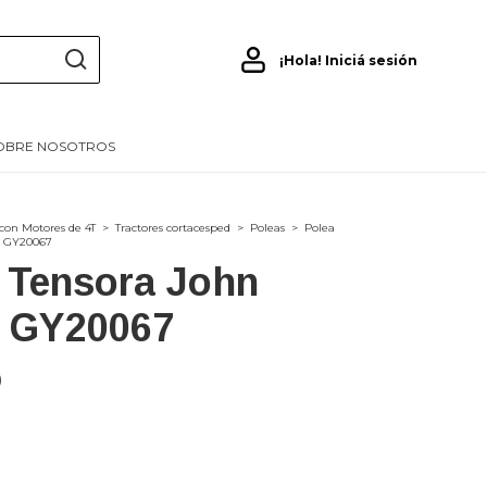
¡Hola!
Iniciá sesión
OBRE NOSOTROS
con Motores de 4T
>
Tractores cortacesped
>
Poleas
>
Polea
e GY20067
 Tensora John
e GY20067
0