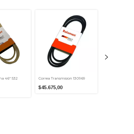
ma 46" 532
Correa Transmision 130969
Correa transmis
04001
$45.675,00
$43.500,00