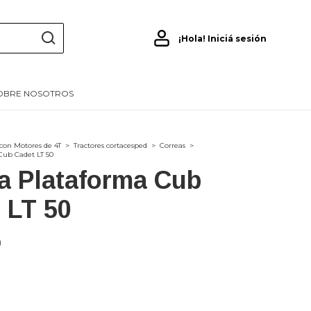
¡Hola!
Iniciá sesión
OBRE NOSOTROS
con Motores de 4T
>
Tractores cortacesped
>
Correas
>
Cub Cadet LT 50
a Plataforma Cub
 LT 50
0