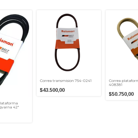
Correa transmision 754-0241
Correa platafor
408381
$43.500,00
$50.750,00
Plataforma
qvarna 42"