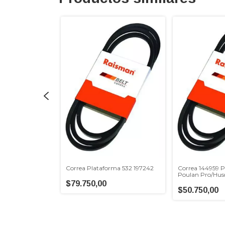
ion 532 194346
Correa Plataforma 532 197242
Correa 144959 
Poulan Pro/Hus
$79.750,00
$50.750,00