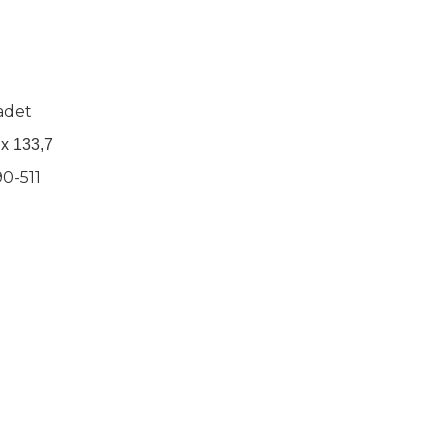
adet
 x 133,7
90-511