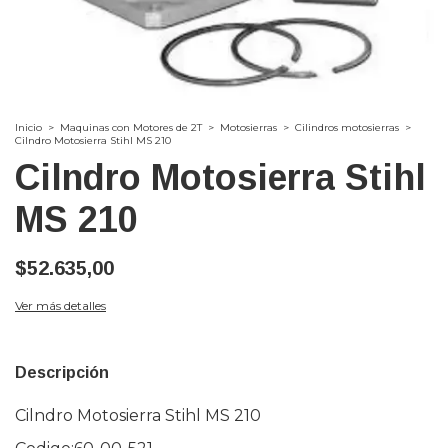
Inicio
>
Maquinas con Motores de 2T
>
Motosierras
>
Cilindros motosierras
>
Cilndro Motosierra Stihl MS 210
Cilndro Motosierra Stihl
MS 210
$52.635,00
Ver más detalles
Descripción
Cilndro Motosierra Stihl MS 210