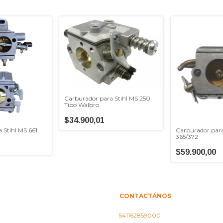
Carburador para Stihl MS 250
Tipo Walbro
$34.900,01
 Stihl MS 661
Carburador par
365/372
$59.900,00
CONTACTÁNOS
541162859000