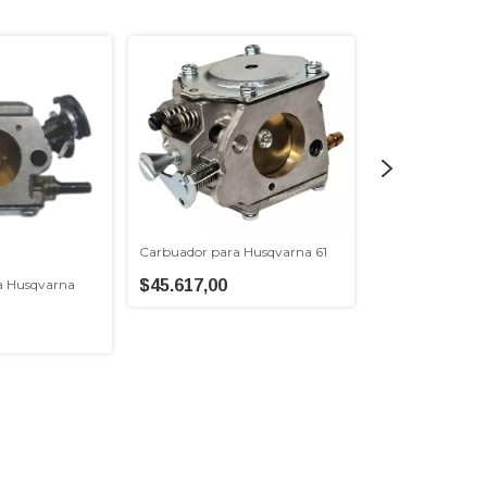
Carbuador para Husqvarna 61
Carburador para
a Husqvarna
$45.617,00
$63.500,00