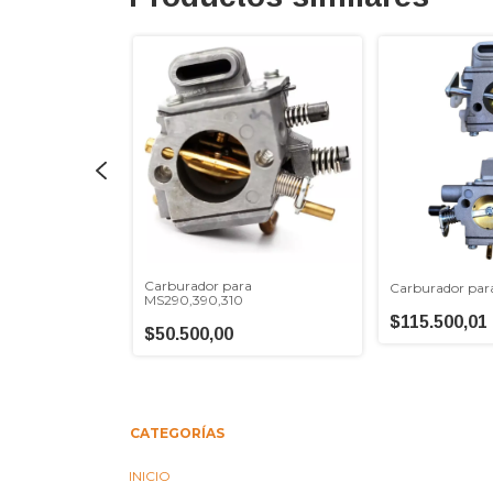
 Stihl MS 291
Carburador para
Carburador para
MS290,390,310
$115.500,01
$50.500,00
CATEGORÍAS
INICIO