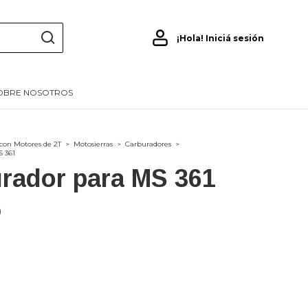
¡Hola!
Iniciá sesión
OBRE NOSOTROS
con Motores de 2T
>
Motosierras
>
Carburadores
>
S 361
rador para MS 361
0